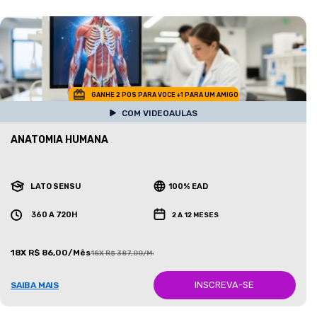
GANHE 2 POS PARA VOCE +1 PARA UM AMIGO
COM VIDEOAULAS
ANATOMIA HUMANA
LATO SENSU
100% EAD
360 A 720H
2 A 12 MESES
18X R$ 86,00/Mês
18X R$ 387,00/Mês
INSCREVA-SE
SAIBA MAIS