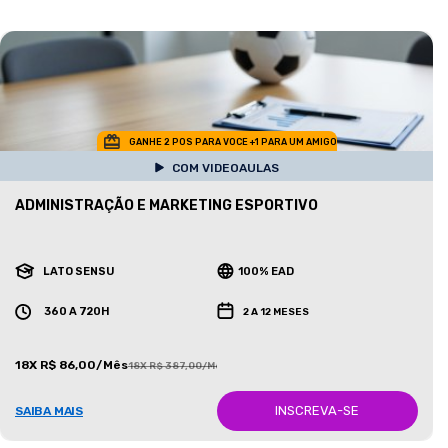
GANHE 2 POS PARA VOCE +1 PARA UM AMIGO
COM VIDEOAULAS
ADMINISTRAÇÃO E MARKETING ESPORTIVO
LATO SENSU
100% EAD
360 A 720H
2 A 12 MESES
18X R$ 86,00/Mês
18X R$ 387,00/Mês
INSCREVA-SE
SAIBA MAIS