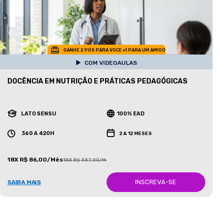
GANHE 2 POS PARA VOCE +1 PARA UM AMIGO
COM VIDEOAULAS
DOCÊNCIA EM NUTRIÇÃO E PRÁTICAS PEDAGÓGICAS
LATO SENSU
100% EAD
360 A 420H
2 A 12 MESES
18X R$ 86,00/Mês
18X R$ 387,00/Mês
INSCREVA-SE
SAIBA MAIS