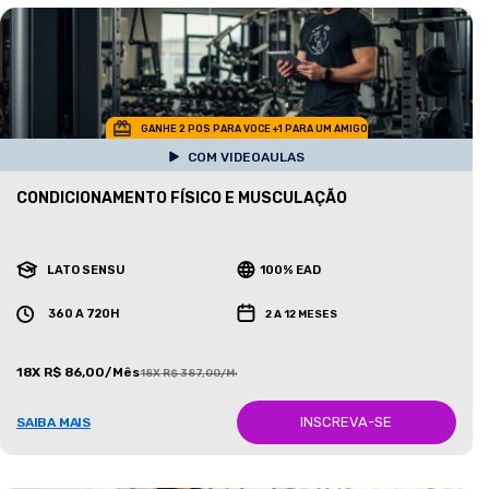
GANHE 2 POS PARA VOCE +1 PARA UM AMIGO
COM VIDEOAULAS
CONDICIONAMENTO FÍSICO E MUSCULAÇÃO
LATO SENSU
100% EAD
360 A 720H
2 A 12 MESES
18X R$ 86,00/Mês
18X R$ 387,00/Mês
INSCREVA-SE
SAIBA MAIS