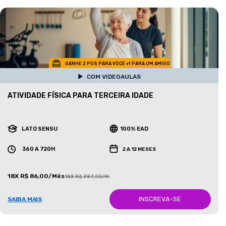
GANHE 2 POS PARA VOCE +1 PARA UM AMIGO
COM VIDEOAULAS
ATIVIDADE FÍSICA PARA TERCEIRA IDADE
LATO SENSU
100% EAD
360 A 720H
2 A 12 MESES
18X R$ 86,00/Mês
18X R$ 387,00/Mês
INSCREVA-SE
SAIBA MAIS