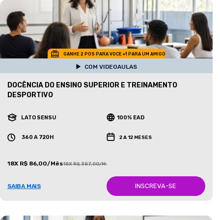
GANHE 2 POS PARA VOCE +1 PARA UM AMIGO
COM VIDEOAULAS
DOCÊNCIA DO ENSINO SUPERIOR E TREINAMENTO
DESPORTIVO
LATO SENSU
100% EAD
360 A 720H
2 A 12 MESES
18X R$ 86,00/Mês
18X R$ 387,00/Mês
INSCREVA-SE
SAIBA MAIS