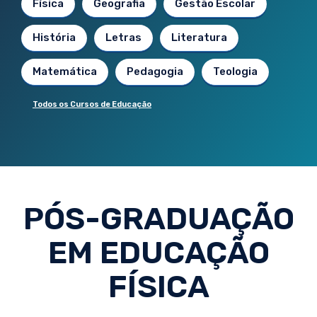
Física
Geografia
Gestão Escolar
História
Letras
Literatura
Matemática
Pedagogia
Teologia
Todos os Cursos de Educação
PÓS-GRADUAÇÃO
EM EDUCAÇÃO
FÍSICA