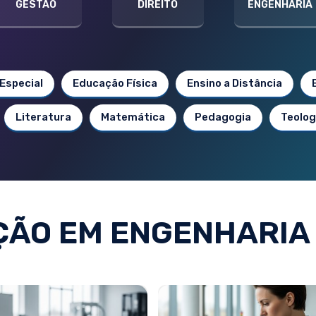
GESTÃO
DIREITO
ENGENHARIA
Especial
Educação Física
Ensino a Distância
Literatura
Matemática
Pedagogia
Teolog
ÃO EM ENGENHARIA