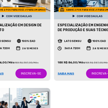
HE 2 POS PARA VOCE +1 PARA UM AMIGO
GANHE 2 POS PARA VOCE +1 PARA U
COM VIDEOAULAS
COM VIDEOAULAS
ALIZAÇÃO EM DESIGN DE
ESPECIALIZAÇÃO EM ENGENH
TO
DE PRODUÇÃO E SUAS TÉCNI
O SENSU
100% EAD
LATO SENSU
100% EAD
 A 720H
360 A 720H
2 A 12 MESES
2 A 12 MESE
86,00/Mês
18X R$ 86,00/Mês
18X R$ 387,00/Mês
18X R$ 387,00/Mê
INSCREVA-SE
INSCREVA
AIS
SAIBA MAIS