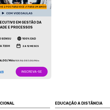
HE 2 POS PARA VOCE +1 PARA UM AMIGO
COM VIDEOAULAS
ECUTIVO EM GESTÃO DA
ADE E PROCESSOS
O SENSU
100% EAD
 A 720H
2 A 12 MESES
86,00/Mês
18X R$ 387,00/Mês
INSCREVA-SE
AIS
UCIONAL
EDUCAÇÃO A DISTÂNCIA