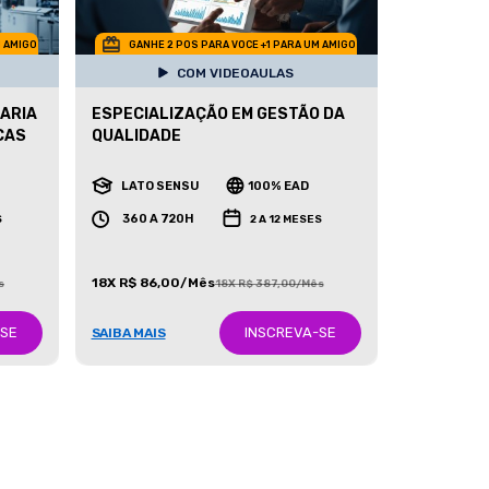
M AMIGO
GANHE 2 POS PARA VOCE +1 PARA UM AMIGO
COM VIDEOAULAS
ARIA
ESPECIALIZAÇÃO EM GESTÃO DA
CAS
QUALIDADE
LATO SENSU
100% EAD
360 A 720H
S
2 A 12 MESES
18X R$ 86,00/Mês
s
18X R$ 387,00/Mês
-SE
INSCREVA-SE
SAIBA MAIS