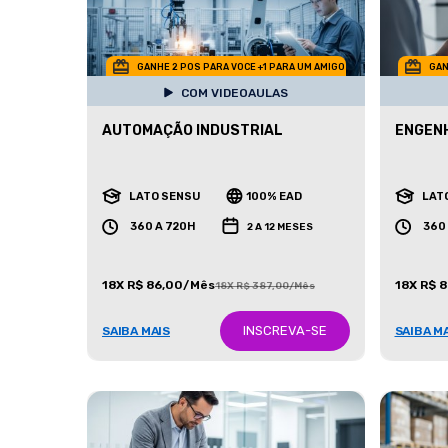
GANHE 2 POS PARA VOCE +1 PARA UM AMIGO
GAN
COM VIDEOAULAS
AUTOMAÇÃO INDUSTRIAL
ENGENH
LATO SENSU
100% EAD
LAT
360 A 720H
360
2 A 12 MESES
18X R$ 86,00/Mês
18X R$ 
18X R$ 387,00/Mês
INSCREVA-SE
SAIBA MAIS
SAIBA M