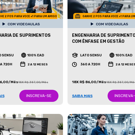
HE 2 POS PARA VOCE +1 PARA UM AMIGO
GANHE 2 POS PARA VOCE +1 PARA U
COM VIDEOAULAS
COM VIDEOAULAS
ARIA DE SUPRIMENTOS
ENGENHARIA DE SUPRIMENT
COM ÊNFASE EM GESTÃO
O SENSU
100% EAD
LATO SENSU
100% EAD
 A 720H
360 A 720H
2 A 12 MESES
2 A 12 MESE
86,00/Mês
18X R$ 86,00/Mês
18X R$ 387,00/Mês
18X R$ 387,00/Mê
INSCREVA-SE
INSCREVA
AIS
SAIBA MAIS