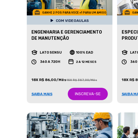
GANHE 2 POS PARA VOCE +1 PARA UM AMIGO
GAN
COM VIDEOAULAS
ENGENHARIA E GERENCIAMENTO
ESPECI
DE MANUTENÇÃO
PRODU
LATO SENSU
100% EAD
LAT
360 A 720H
360
2 A 12 MESES
18X R$ 86,00/Mês
18X R$ 
18X R$ 387,00/Mês
INSCREVA-SE
SAIBA MAIS
SAIBA M