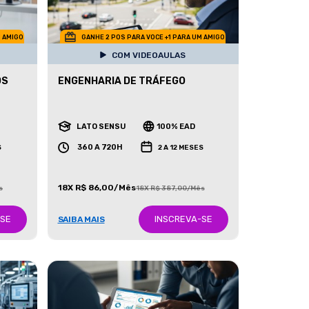
M AMIGO
GANHE 2 POS PARA VOCE +1 PARA UM AMIGO
COM VIDEOAULAS
OS
ENGENHARIA DE TRÁFEGO
LATO SENSU
100% EAD
360 A 720H
S
2 A 12 MESES
18X R$ 86,00/Mês
s
18X R$ 387,00/Mês
-SE
INSCREVA-SE
SAIBA MAIS