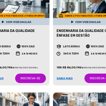
HE 2 POS PARA VOCE +1 PARA UM AMIGO
GANHE 2 POS PARA VOCE +1 PARA U
COM VIDEOAULAS
COM VIDEOAULAS
ARIA DA QUALIDADE
ENGENHARIA DA QUALIDADE 
ÊNFASE EM GESTÃO
O SENSU
100% EAD
LATO SENSU
100% EAD
 A 720H
360 A 720H
2 A 12 MESES
2 A 12 MESE
86,00/Mês
18X R$ 86,00/Mês
18X R$ 387,00/Mês
18X R$ 387,00/Mê
INSCREVA-SE
INSCREVA
AIS
SAIBA MAIS