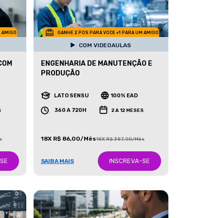
M AMIGO
GANHE 2 POS PARA VOCE +1 PARA UM AMIGO
COM VIDEOAULAS
COM
ENGENHARIA DE MANUTENÇÃO E
PRODUÇÃO
LATO SENSU
100% EAD
360 A 720H
S
2 A 12 MESES
18X R$ 86,00/Mês
s
18X R$ 387,00/Mês
-SE
INSCREVA-SE
SAIBA MAIS