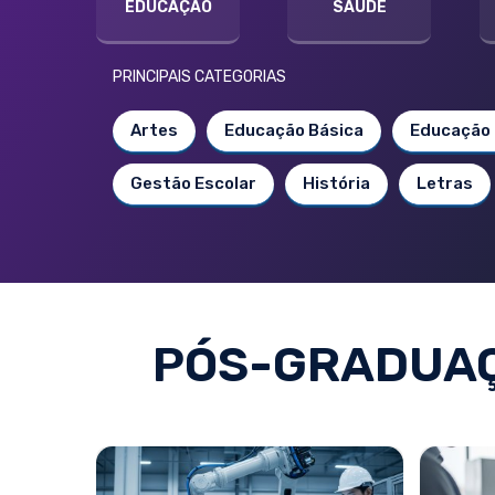
EDUCAÇÃO
SAÚDE
PRINCIPAIS CATEGORIAS
Artes
Educação Básica
Educação 
Gestão Escolar
História
Letras
PÓS-GRADUAÇ