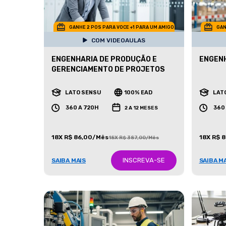
GANHE 2 POS PARA VOCE +1 PARA UM AMIGO
GAN
COM VIDEOAULAS
ENGENHARIA DE PRODUÇÃO E
ENGENH
GERENCIAMENTO DE PROJETOS
LATO SENSU
100% EAD
LAT
360 A 720H
360
2 A 12 MESES
18X R$ 86,00/Mês
18X R$ 
18X R$ 387,00/Mês
INSCREVA-SE
SAIBA MAIS
SAIBA M