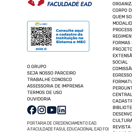
ORGANIZ
CORPO 
QUEM S
MODALID
PROCESS
REGIMEN
FORMAS 
PROJETO
EXTENSÃ
SOCIAL
O GRUPO
COMISSÃ
SEJA NOSSO PARCEIRO
EGRESSO
TRABALHE CONOSCO
FORMAT
ASSESSORIA DE IMPRENSA
PERGUNT
TERMOS DE USO
CENTRAL
OUVIDORIA
CADASTR
BIBLIOT
DESENVO
CULTUR
PORTARIA DE CREDENCIAMENTO EAD:
REVISTA 
A FACULDADE FASUL EDUCACIONAL EAD FOI