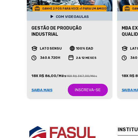
GANHE 2 POS PARA VOCE +1 PARA UM AMIGO
GAN
COM VIDEOAULAS
GESTÃO DE PRODUÇÃO
MBA EX
INDUSTRIAL
QUALID
LATO SENSU
100% EAD
LAT
360 A 720H
360
2 A 12 MESES
18X R$ 86,00/Mês
18X R$ 
18X R$ 387,00/Mês
INSCREVA-SE
SAIBA MAIS
SAIBA M
INSTIT